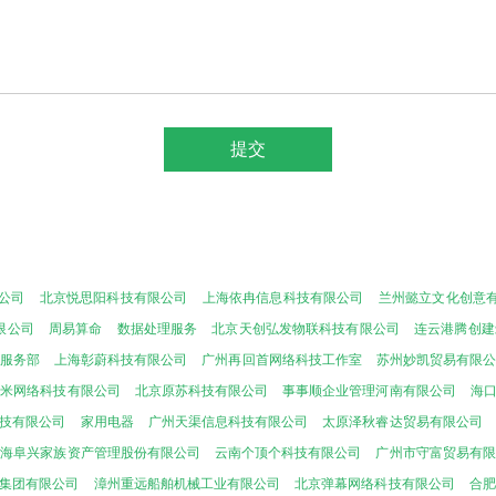
公司
北京悦思阳科技有限公司
上海依冉信息科技有限公司
兰州懿立文化创意
限公司
周易算命
数据处理服务
北京天创弘发物联科技有限公司
连云港腾创建
服务部
上海彰蔚科技有限公司
广州再回首网络科技工作室
苏州妙凯贸易有限
迁米网络科技有限公司
北京原苏科技有限公司
事事顺企业管理河南有限公司
海
技有限公司
家用电器
广州天渠信息科技有限公司
太原泽秋睿达贸易有限公司
上海阜兴家族资产管理股份有限公司
云南个顶个科技有限公司
广州市守富贸易有限
集团有限公司
漳州重远船舶机械工业有限公司
北京弹幕网络科技有限公司
合肥